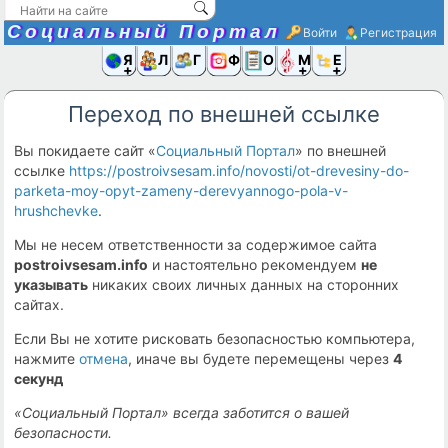
Социальный Портал
Войти
Регистрация
Я и
Люди
Группы
Фото
Объявлени
Музыка,D
Ещё
Переход по внешней ссылке
Вы покидаете сайт «
Социальный Портал
» по внешней
ссылке
https://postroivsesam.info/novosti/ot-drevesiny-do-
parketa-moy-opyt-zameny-derevyannogo-pola-v-
hrushchevke
.
Мы не несем ответственности за содержимое сайта
postroivsesam.info
и настоятельно рекомендуем
не
указывать
никаких своих личных данных на сторонних
сайтах.
Если Вы не хотите рисковать безопасностью компьютера,
нажмите
отмена
, иначе вы будете перемещены через
4
секунд
«Социальный Портал» всегда заботится о вашей
безопасности.