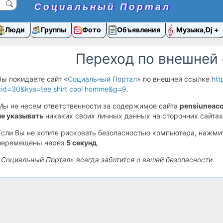
Социальный Портал
Люди
Группы
Фото
Объявления
Музыка,Dj
Переход по внешней
Вы покидаете сайт «
Социальный Портал
» по внешней ссылке
htt
cid=30&kys=tee shirt cool homme&g=9
.
Мы не несем ответственности за содержимое сайта
pensiuneaco
не указывать
никаких своих личных данных на сторонних сайтах
Если Вы не хотите рисковать безопасностью компьютера, нажм
перемещены через
5
секунд
«Социальный Портал» всегда заботится о вашей безопасности.