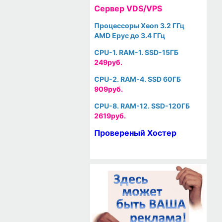
Cервер VDS/VPS
Процессоры Xeon 3.2 ГГц
AMD Epyc до 3.4 ГГц
CPU-1. RAM-1. SSD-15ГБ
249руб.
CPU-2. RAM-4. SSD 60ГБ
909руб.
CPU-8. RAM-12. SSD-120ГБ
2619руб.
Провереный Хостер