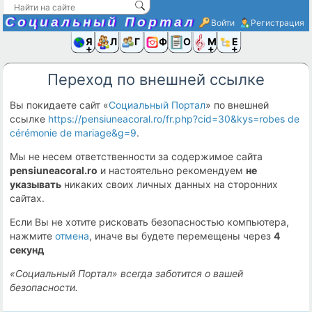
Социальный Портал
Войти
Регистрация
Я и
Люди
Группы
Фото
Объявлени
Музыка,D
Ещё
Переход по внешней ссылке
Вы покидаете сайт «
Социальный Портал
» по внешней
ссылке
https://pensiuneacoral.ro/fr.php?cid=30&kys=robes de
cérémonie de mariage&g=9
.
Мы не несем ответственности за содержимое сайта
pensiuneacoral.ro
и настоятельно рекомендуем
не
указывать
никаких своих личных данных на сторонних
сайтах.
Если Вы не хотите рисковать безопасностью компьютера,
нажмите
отмена
, иначе вы будете перемещены через
4
секунд
«Социальный Портал» всегда заботится о вашей
безопасности.