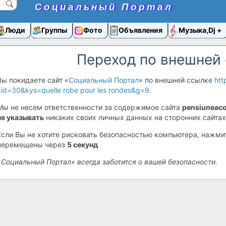
Социальный Портал
Люди
Группы
Фото
Объявления
Музыка,Dj
Переход по внешней
Вы покидаете сайт «
Социальный Портал
» по внешней ссылке
htt
cid=30&kys=quelle robe pour les rondes&g=9
.
Мы не несем ответственности за содержимое сайта
pensiuneaco
не указывать
никаких своих личных данных на сторонних сайтах
Если Вы не хотите рисковать безопасностью компьютера, нажм
перемещены через
5
секунд
«Социальный Портал» всегда заботится о вашей безопасности.