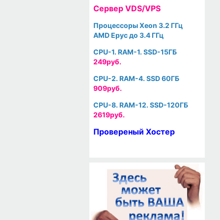
Cервер VDS/VPS
Процессоры Xeon 3.2 ГГц
AMD Epyc до 3.4 ГГц
CPU-1. RAM-1. SSD-15ГБ
249руб.
CPU-2. RAM-4. SSD 60ГБ
909руб.
CPU-8. RAM-12. SSD-120ГБ
2619руб.
Провереный Хостер