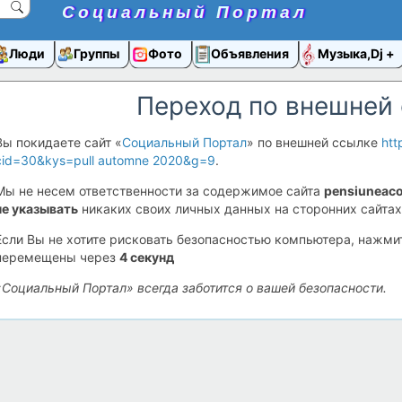
Социальный Портал
Люди
Группы
Фото
Объявления
Музыка,Dj
Переход по внешней
Вы покидаете сайт «
Социальный Портал
» по внешней ссылке
htt
cid=30&kys=pull automne 2020&g=9
.
Мы не несем ответственности за содержимое сайта
pensiuneaco
не указывать
никаких своих личных данных на сторонних сайтах
Если Вы не хотите рисковать безопасностью компьютера, нажм
перемещены через
4
секунд
«Социальный Портал» всегда заботится о вашей безопасности.