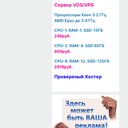
Cервер VDS/VPS
Процессоры Xeon 3.2 ГГц
AMD Epyc до 3.4 ГГц
CPU-1. RAM-1. SSD-15ГБ
249руб.
CPU-2. RAM-4. SSD 60ГБ
909руб.
CPU-8. RAM-12. SSD-120ГБ
2619руб.
Провереный Хостер