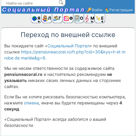
Социальный Портал
Войти
Регистрация
Я и
Люди
Группы
Фото
Объявлени
Музыка,D
Ещё
Переход по внешней ссылке
Вы покидаете сайт «
Социальный Портал
» по внешней
ссылке
https://pensiuneacoral.ro/fr.php?cid=30&kys=h et m
robe de mariée&g=9
.
Мы не несем ответственности за содержимое сайта
pensiuneacoral.ro
и настоятельно рекомендуем
не
указывать
никаких своих личных данных на сторонних
сайтах.
Если Вы не хотите рисковать безопасностью компьютера,
нажмите
отмена
, иначе вы будете перемещены через
4
секунд
«Социальный Портал» всегда заботится о вашей
безопасности.