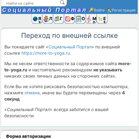
Социальный Портал
Войти
Регистрация
Я и
Люди
Группы
Фото
Объявлени
Музыка,D
Ещё
Переход по внешней ссылке
Вы покидаете сайт «
Социальный Портал
» по внешней
ссылке
https://more-to-yoga.ru
.
Мы не несем ответственности за содержимое сайта
more-
to-yoga.ru
и настоятельно рекомендуем
не указывать
никаких своих личных данных на сторонних сайтах.
Если Вы не хотите рисковать безопасностью компьютера,
нажмите
отмена
, иначе вы будете перемещены через
4
секунд
«Социальный Портал» всегда заботится о вашей
безопасности.
Форма авторизации