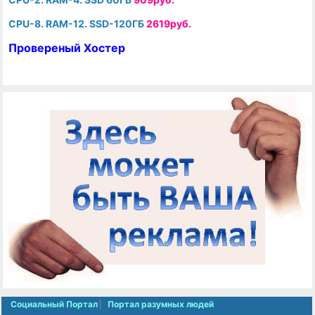
CPU-8. RAM-12. SSD-120ГБ
2619руб.
Провереный Хостер
Социальный Портал
Портал разумных людей