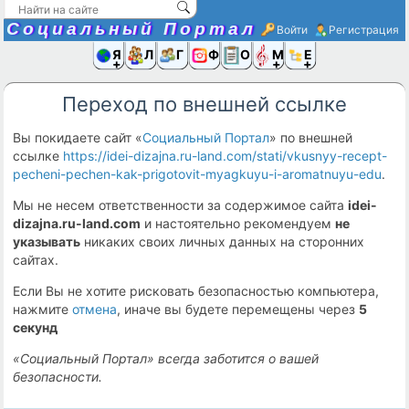
Социальный Портал
Войти
Регистрация
Я и
Люди
Группы
Фото
Объявлени
Музыка,D
Ещё
Переход по внешней ссылке
Вы покидаете сайт «
Социальный Портал
» по внешней
ссылке
https://idei-dizajna.ru-land.com/stati/vkusnyy-recept-
pecheni-pechen-kak-prigotovit-myagkuyu-i-aromatnuyu-edu
.
Мы не несем ответственности за содержимое сайта
idei-
dizajna.ru-land.com
и настоятельно рекомендуем
не
указывать
никаких своих личных данных на сторонних
сайтах.
Если Вы не хотите рисковать безопасностью компьютера,
нажмите
отмена
, иначе вы будете перемещены через
5
секунд
«Социальный Портал» всегда заботится о вашей
безопасности.