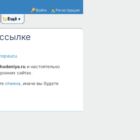
Войти
Регистрация
Ещё
 ссылке
enopauzu
.
ohudeniya.ru
и настоятельно
ронних сайтах.
ите
отмена
, иначе вы будете