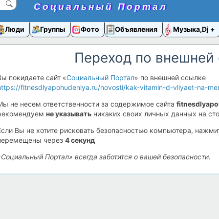
Социальный Портал
Люди
Группы
Фото
Объявления
Музыка,Dj
Переход по внешней
Вы покидаете сайт «
Социальный Портал
» по внешней ссылке
https://fitnesdlyapohudeniya.ru/novosti/kak-vitamin-d-vliyaet-na-m
Мы не несем ответственности за содержимое сайта
fitnesdlyap
рекомендуем
не указывать
никаких своих личных данных на сто
Если Вы не хотите рисковать безопасностью компьютера, нажм
перемещены через
4
секунд
«Социальный Портал» всегда заботится о вашей безопасности.