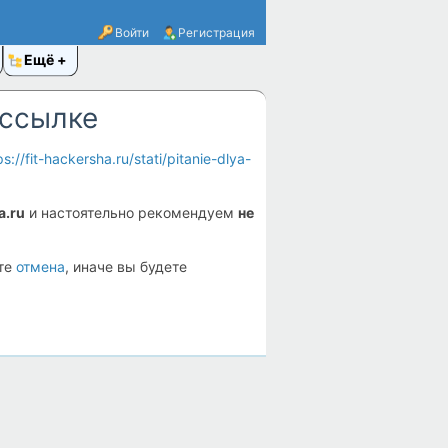
Войти
Регистрация
Ещё
 ссылке
ps://fit-hackersha.ru/stati/pitanie-dlya-
a.ru
и настоятельно рекомендуем
не
ите
отмена
, иначе вы будете