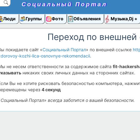
Социальный Портал
Люди
Группы
Фото
Объявления
Музыка,Dj
Переход по внешней
Вы покидаете сайт «
Социальный Портал
» по внешней ссылке
htt
zdorovoy-kozhi-lica-osnovnye-rekomendacii
.
Мы не несем ответственности за содержимое сайта
fit-hackersh
указывать
никаких своих личных данных на сторонних сайтах.
Если Вы не хотите рисковать безопасностью компьютера, нажм
перемещены через
4
секунд
«Социальный Портал» всегда заботится о вашей безопасности.