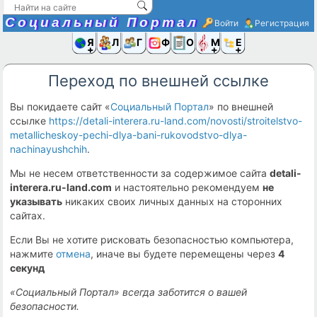
Социальный Портал
Войти
Регистрация
Я и
Люди
Группы
Фото
Объявлени
Музыка,D
Ещё
Переход по внешней ссылке
Вы покидаете сайт «
Социальный Портал
» по внешней
ссылке
https://detali-interera.ru-land.com/novosti/stroitelstvo-
metallicheskoy-pechi-dlya-bani-rukovodstvo-dlya-
nachinayushchih
.
Мы не несем ответственности за содержимое сайта
detali-
interera.ru-land.com
и настоятельно рекомендуем
не
указывать
никаких своих личных данных на сторонних
сайтах.
Если Вы не хотите рисковать безопасностью компьютера,
нажмите
отмена
, иначе вы будете перемещены через
4
секунд
«Социальный Портал» всегда заботится о вашей
безопасности.