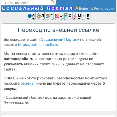
Социальный Портал
Войти
Регистрация
Я и
Люди
Группы
Фото
Объявлени
Музыка,D
Ещё
Переход по внешней ссылке
Вы покидаете сайт «
Социальный Портал
» по внешней
ссылке
https://batmanapollo.ru
.
Мы не несем ответственности за содержимое сайта
batmanapollo.ru
и настоятельно рекомендуем
не
указывать
никаких своих личных данных на сторонних
сайтах.
Если Вы не хотите рисковать безопасностью компьютера,
нажмите
отмена
, иначе вы будете перемещены через
5
секунд
«Социальный Портал» всегда заботится о вашей
безопасности.