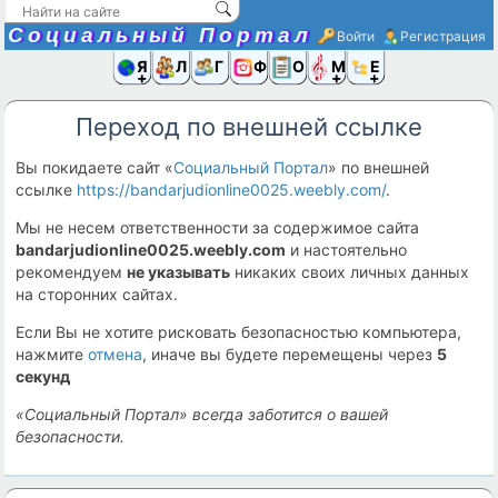
Социальный Портал
Войти
Регистрация
Я и
Люди
Группы
Фото
Объявлени
Музыка,D
Ещё
Переход по внешней ссылке
Вы покидаете сайт «
Социальный Портал
» по внешней
ссылке
https://bandarjudionline0025.weebly.com/
.
Мы не несем ответственности за содержимое сайта
bandarjudionline0025.weebly.com
и настоятельно
рекомендуем
не указывать
никаких своих личных данных
на сторонних сайтах.
Если Вы не хотите рисковать безопасностью компьютера,
нажмите
отмена
, иначе вы будете перемещены через
5
секунд
«Социальный Портал» всегда заботится о вашей
безопасности.