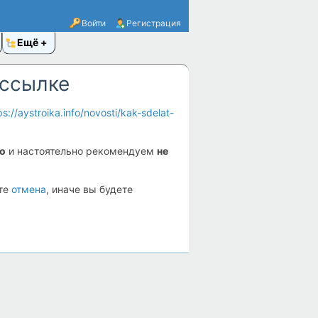
Войти
Регистрация
Ещё
 ссылке
ps://aystroika.info/novosti/kak-sdelat-
fo
и настоятельно рекомендуем
не
ите
отмена
, иначе вы будете