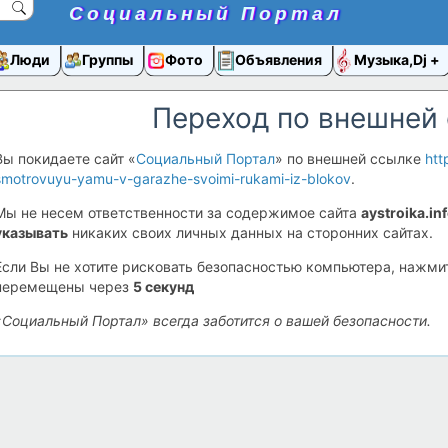
Социальный Портал
Люди
Группы
Фото
Объявления
Музыка,Dj
Переход по внешней
Вы покидаете сайт «
Социальный Портал
» по внешней ссылке
htt
smotrovuyu-yamu-v-garazhe-svoimi-rukami-iz-blokov
.
Мы не несем ответственности за содержимое сайта
aystroika.in
указывать
никаких своих личных данных на сторонних сайтах.
Если Вы не хотите рисковать безопасностью компьютера, нажм
перемещены через
5
секунд
«Социальный Портал» всегда заботится о вашей безопасности.