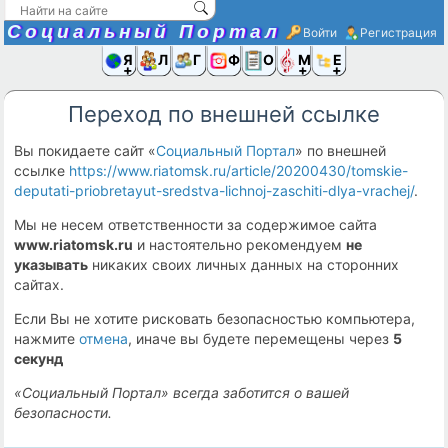
Социальный Портал
Войти
Регистрация
Я и
Люди
Группы
Фото
Объявлени
Музыка,D
Ещё
Переход по внешней ссылке
Вы покидаете сайт «
Социальный Портал
» по внешней
ссылке
https://www.riatomsk.ru/article/20200430/tomskie-
deputati-priobretayut-sredstva-lichnoj-zaschiti-dlya-vrachej/
.
Мы не несем ответственности за содержимое сайта
www.riatomsk.ru
и настоятельно рекомендуем
не
указывать
никаких своих личных данных на сторонних
сайтах.
Если Вы не хотите рисковать безопасностью компьютера,
нажмите
отмена
, иначе вы будете перемещены через
5
секунд
«Социальный Портал» всегда заботится о вашей
безопасности.