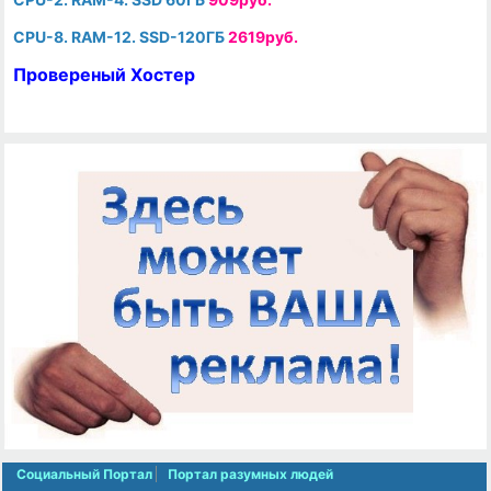
CPU-8. RAM-12. SSD-120ГБ
2619руб.
Провереный Хостер
Социальный Портал
Портал разумных людей