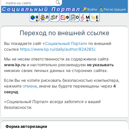
Социальный Портал
Войти
Регистрация
Я и
Люди
Группы
Фото
Объявлени
Музыка,D
Ещё
Переход по внешней ссылке
Вы покидаете сайт «
Социальный Портал
» по внешней
ссылке
https://www.kp.ru/daily/author/824285/
.
Мы не несем ответственности за содержимое сайта
www.kp.ru
и настоятельно рекомендуем
не указывать
никаких своих личных данных на сторонних сайтах.
Если Вы не хотите рисковать безопасностью компьютера,
нажмите
отмена
, иначе вы будете перемещены через
4
секунд
«Социальный Портал» всегда заботится о вашей
безопасности.
Форма авторизации