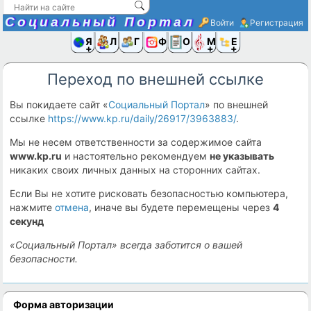
Социальный Портал
Войти
Регистрация
Я и
Люди
Группы
Фото
Объявлени
Музыка,D
Ещё
Переход по внешней ссылке
Вы покидаете сайт «
Социальный Портал
» по внешней
ссылке
https://www.kp.ru/daily/26917/3963883/
.
Мы не несем ответственности за содержимое сайта
www.kp.ru
и настоятельно рекомендуем
не указывать
никаких своих личных данных на сторонних сайтах.
Если Вы не хотите рисковать безопасностью компьютера,
нажмите
отмена
, иначе вы будете перемещены через
4
секунд
«Социальный Портал» всегда заботится о вашей
безопасности.
Форма авторизации