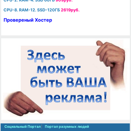
CPU-8. RAM-12. SSD-120ГБ
2619руб.
Провереный Хостер
Социальный Портал
Портал разумных людей