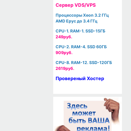
Cервер VDS/VPS
Процессоры Xeon 3.2 ГГц
AMD Epyc до 3.4 ГГц
CPU-1. RAM-1. SSD-15ГБ
249руб.
CPU-2. RAM-4. SSD 60ГБ
909руб.
CPU-8. RAM-12. SSD-120ГБ
2619руб.
Провереный Хостер