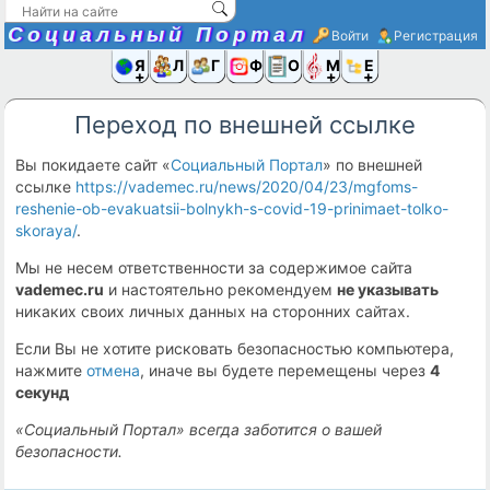
Социальный Портал
Войти
Регистрация
Я и
Люди
Группы
Фото
Объявлени
Музыка,D
Ещё
Переход по внешней ссылке
Вы покидаете сайт «
Социальный Портал
» по внешней
ссылке
https://vademec.ru/news/2020/04/23/mgfoms-
reshenie-ob-evakuatsii-bolnykh-s-covid-19-prinimaet-tolko-
skoraya/
.
Мы не несем ответственности за содержимое сайта
vademec.ru
и настоятельно рекомендуем
не указывать
никаких своих личных данных на сторонних сайтах.
Если Вы не хотите рисковать безопасностью компьютера,
нажмите
отмена
, иначе вы будете перемещены через
4
секунд
«Социальный Портал» всегда заботится о вашей
безопасности.