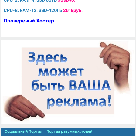
CPU-8. RAM-12. SSD-120ГБ
2619руб.
Провереный Хостер
Социальный Портал
Портал разумных людей