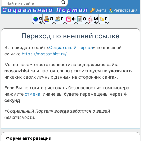
Социальный Портал
Войти
Регистрация
Я и
Люди
Группы
Фото
Объявлени
Музыка,D
Ещё
Переход по внешней ссылке
Вы покидаете сайт «
Социальный Портал
» по внешней
ссылке
https://massazhist.ru/
.
Мы не несем ответственности за содержимое сайта
massazhist.ru
и настоятельно рекомендуем
не указывать
никаких своих личных данных на сторонних сайтах.
Если Вы не хотите рисковать безопасностью компьютера,
нажмите
отмена
, иначе вы будете перемещены через
4
секунд
«Социальный Портал» всегда заботится о вашей
безопасности.
Форма авторизации