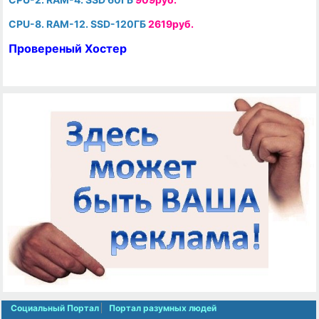
CPU-8. RAM-12. SSD-120ГБ
2619руб.
Провереный Хостер
Социальный Портал
Портал разумных людей