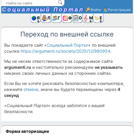
Социальный Портал
Войти
Регистрация
Я и
Люди
Группы
Фото
Объявлени
Музыка,D
Ещё
Переход по внешней ссылке
Вы покидаете сайт «
Социальный Портал
» по внешней
ссылке
https://argumenti.ru/society/2025/12/980954
.
Мы не несем ответственности за содержимое сайта
argumenti.ru
и настоятельно рекомендуем
не указывать
никаких своих личных данных на сторонних сайтах.
Если Вы не хотите рисковать безопасностью компьютера,
нажмите
отмена
, иначе вы будете перемещены через
4
секунд
«Социальный Портал» всегда заботится о вашей
безопасности.
Форма авторизации