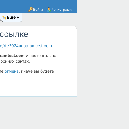
Войти
Регистрация
Ещё
 ссылке
p://te2024urlparamtest.com
.
ramtest.com
и настоятельно
ронних сайтах.
ите
отмена
, иначе вы будете