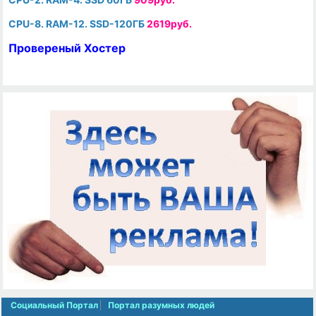
CPU-8. RAM-12. SSD-120ГБ
2619руб.
Провереный Хостер
Социальный Портал
Портал разумных людей