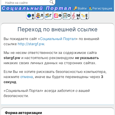
Социальный Портал
Войти
Регистрация
Я и
Люди
Группы
Фото
Объявлени
Музыка,D
Ещё
Переход по внешней ссылке
Вы покидаете сайт «
Социальный Портал
» по внешней
ссылке
http://stargf.pw
.
Мы не несем ответственности за содержимое сайта
stargf.pw
и настоятельно рекомендуем
не указывать
никаких своих личных данных на сторонних сайтах.
Если Вы не хотите рисковать безопасностью компьютера,
нажмите
отмена
, иначе вы будете перемещены через
2
секунд
«Социальный Портал» всегда заботится о вашей
безопасности.
Форма авторизации