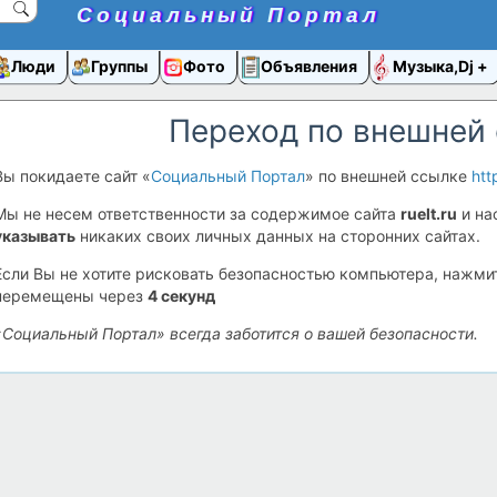
Социальный Портал
Люди
Группы
Фото
Объявления
Музыка,Dj
Переход по внешней
Вы покидаете сайт «
Социальный Портал
» по внешней ссылке
htt
Мы не несем ответственности за содержимое сайта
ruelt.ru
и на
указывать
никаких своих личных данных на сторонних сайтах.
Если Вы не хотите рисковать безопасностью компьютера, нажм
перемещены через
4
секунд
«Социальный Портал» всегда заботится о вашей безопасности.