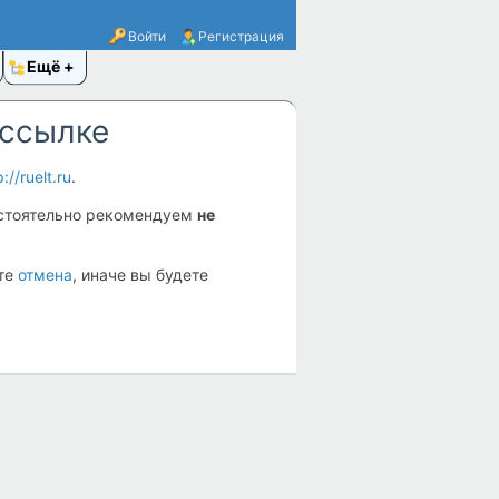
Войти
Регистрация
Ещё
 ссылке
p://ruelt.ru
.
стоятельно рекомендуем
не
ите
отмена
, иначе вы будете