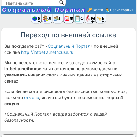
Социальный Портал
Войти
Регистрация
Я и
Люди
Группы
Фото
Объявлени
Музыка,D
Ещё
Переход по внешней ссылке
Вы покидаете сайт «
Социальный Портал
» по внешней
ссылке
http://lotbetla.nethouse.ru
.
Мы не несем ответственности за содержимое сайта
lotbetla.nethouse.ru
и настоятельно рекомендуем
не
указывать
никаких своих личных данных на сторонних
сайтах.
Если Вы не хотите рисковать безопасностью компьютера,
нажмите
отмена
, иначе вы будете перемещены через
4
секунд
«Социальный Портал» всегда заботится о вашей
безопасности.