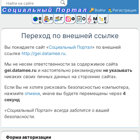
Социальный Портал
Войти
Регистрация
Я и
Люди
Группы
Фото
Объявлени
Музыка,D
Ещё
Переход по внешней ссылке
Вы покидаете сайт «
Социальный Портал
» по внешней
ссылке
http://gei.datamee.ru
.
Мы не несем ответственности за содержимое сайта
gei.datamee.ru
и настоятельно рекомендуем
не указывать
никаких своих личных данных на сторонних сайтах.
Если Вы не хотите рисковать безопасностью компьютера,
нажмите
отмена
, иначе вы будете перемещены через
4
секунд
«Социальный Портал» всегда заботится о вашей
безопасности.
Форма авторизации