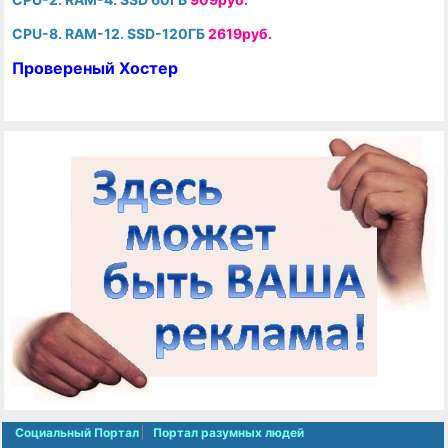
CPU-8. RAM-12. SSD-120ГБ
2619руб.
Провереный Хостер
Социальный Портал
Портал разумных людей