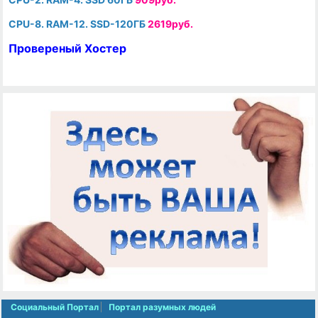
CPU-8. RAM-12. SSD-120ГБ
2619руб.
Провереный Хостер
Социальный Портал
Портал разумных людей