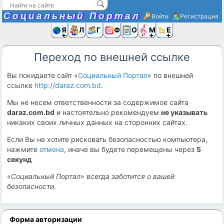
Социальный Портал
Войти
Регистрация
Я и
Люди
Группы
Фото
Объявлени
Музыка,D
Ещё
Переход по внешней ссылке
Вы покидаете сайт «
Социальный Портал
» по внешней
ссылке
http://daraz.com.bd
.
Мы не несем ответственности за содержимое сайта
daraz.com.bd
и настоятельно рекомендуем
не указывать
никаких своих личных данных на сторонних сайтах.
Если Вы не хотите рисковать безопасностью компьютера,
нажмите
отмена
, иначе вы будете перемещены через
5
секунд
«Социальный Портал» всегда заботится о вашей
безопасности.
Форма авторизации