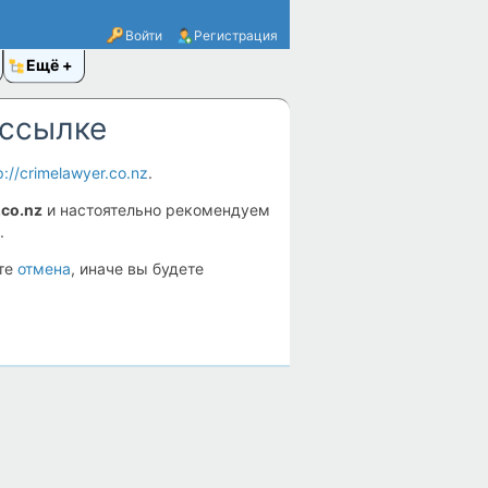
Войти
Регистрация
Ещё
 ссылке
p://crimelawyer.co.nz
.
.co.nz
и настоятельно рекомендуем
.
ите
отмена
, иначе вы будете