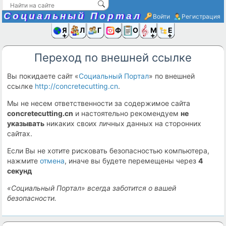
Социальный Портал
Войти
Регистрация
Я и
Люди
Группы
Фото
Объявлени
Музыка,D
Ещё
Переход по внешней ссылке
Вы покидаете сайт «
Социальный Портал
» по внешней
ссылке
http://concretecutting.cn
.
Мы не несем ответственности за содержимое сайта
concretecutting.cn
и настоятельно рекомендуем
не
указывать
никаких своих личных данных на сторонних
сайтах.
Если Вы не хотите рисковать безопасностью компьютера,
нажмите
отмена
, иначе вы будете перемещены через
4
секунд
«Социальный Портал» всегда заботится о вашей
безопасности.