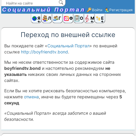
Социальный Портал
Войти
Регистрация
Я и
Люди
Группы
Фото
Объявлени
Музыка,D
Ещё
Переход по внешней ссылке
Вы покидаете сайт «
Социальный Портал
» по внешней
ссылке
http://boyfriendtv.bond
.
Мы не несем ответственности за содержимое сайта
boyfriendtv.bond
и настоятельно рекомендуем
не
указывать
никаких своих личных данных на сторонних
сайтах.
Если Вы не хотите рисковать безопасностью компьютера,
нажмите
отмена
, иначе вы будете перемещены через
5
секунд
«Социальный Портал» всегда заботится о вашей
безопасности.