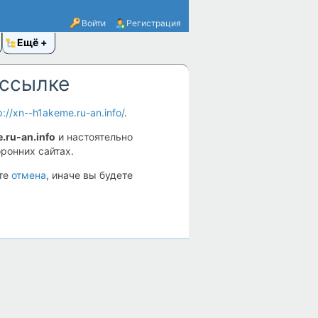
Войти
Регистрация
Ещё
 ссылке
p://xn--h1akeme.ru-an.info/
.
.ru-an.info
и настоятельно
ронних сайтах.
ите
отмена
, иначе вы будете