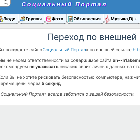
Социальный Портал
Люди
Группы
Фото
Объявления
Музыка,Dj
Переход по внешней
Вы покидаете сайт «
Социальный Портал
» по внешней ссылке
htt
Мы не несем ответственности за содержимое сайта
xn--h1akeme
рекомендуем
не указывать
никаких своих личных данных на сто
Если Вы не хотите рисковать безопасностью компьютера, нажм
перемещены через
5
секунд
«Социальный Портал» всегда заботится о вашей безопасности.