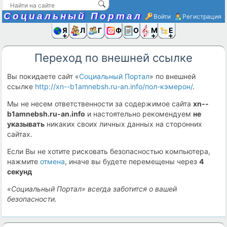
Социальный Портал
Войти
Регистрация
Я и
Люди
Группы
Фото
Объявлени
Музыка,D
Ещё
Переход по внешней ссылке
Вы покидаете сайт «
Социальный Портал
» по внешней
ссылке
http://xn--b1amnebsh.ru-an.info/пол-кэмерон/
.
Мы не несем ответственности за содержимое сайта
xn--
b1amnebsh.ru-an.info
и настоятельно рекомендуем
не
указывать
никаких своих личных данных на сторонних
сайтах.
Если Вы не хотите рисковать безопасностью компьютера,
нажмите
отмена
, иначе вы будете перемещены через
4
секунд
«Социальный Портал» всегда заботится о вашей
безопасности.