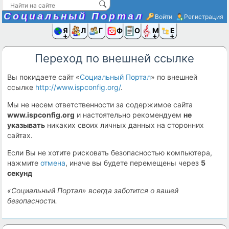
Социальный Портал
Войти
Регистрация
Я и
Люди
Группы
Фото
Объявлени
Музыка,D
Ещё
Переход по внешней ссылке
Вы покидаете сайт «
Социальный Портал
» по внешней
ссылке
http://www.ispconfig.org/
.
Мы не несем ответственности за содержимое сайта
www.ispconfig.org
и настоятельно рекомендуем
не
указывать
никаких своих личных данных на сторонних
сайтах.
Если Вы не хотите рисковать безопасностью компьютера,
нажмите
отмена
, иначе вы будете перемещены через
5
секунд
«Социальный Портал» всегда заботится о вашей
безопасности.