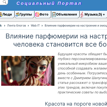
Социальный Портал
Люди
Группы
Фото
Объявления
Музыка,Dj
Лента блогов
Wab IT
Влияние парфюмерии на настроение и эмоц
Влияние парфюмерии на наст
человека становится все б
Будущее красоты обещает бы
глубоко персонализированн
уникальный микробиом ваше
способной создавать желаем
день особенным. Погрузитес
вместе с Дмитрием Шалугины
статье расскажет о трансфо
этих трендов, включая покуп
практические советы по выб
Красота на пороге ново