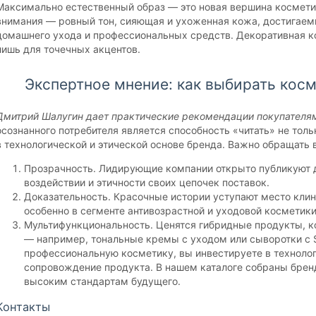
Максимально естественный образ — это новая вершина косметич
внимания — ровный тон, сияющая и ухоженная кожа, достигае
домашнего ухода и профессиональных средств. Декоративная к
лишь для точечных акцентов.
Экспертное мнение: как выбирать косм
Дмитрий Шалугин дает практические рекомендации покупателя
осознанного потребителя является способность «читать» не тольк
в технологической и этической основе бренда. Важно обращать 
Прозрачность. Лидирующие компании открыто публикуют 
воздействии и этичности своих цепочек поставок.
Доказательность. Красочные истории уступают место кли
особенно в сегменте антивозрастной и уходовой косметики
Мультифункциональность. Ценятся гибридные продукты, к
— например, тональные кремы с уходом или сыворотки с 
профессиональную косметику, вы инвестируете в технолог
сопровождение продукта. В нашем каталоге собраны брен
высоким стандартам будущего.
Контакты