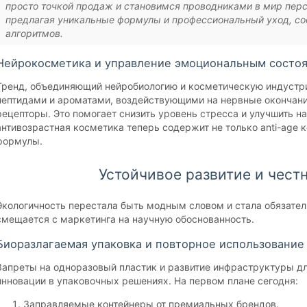
просто точкой продаж и становимся проводниками в мир пер
предлагая уникальные формулы и профессиональный уход, с
алгоритмов.
Нейрокосметика и управление эмоциональным состо
Тренд, объединяющий нейробиологию и косметическую индустр
пептидами и ароматами, воздействующими на нервные окончани
рецепторы. Это помогает снизить уровень стресса и улучшить н
антивозрастная косметика теперь содержит не только anti-age 
формулы.
Устойчивое развитие и чест
Экологичность перестала быть модным словом и стала обязате
смещается с маркетинга на научную обоснованность.
Биоразлагаемая упаковка и повторное использование
Запреты на одноразовый пластик и развитие инфраструктуры д
инновации в упаковочных решениях. На первом плане сегодня:
Заправляемые контейнеры от премиальных брендов.