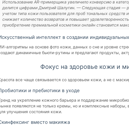
Использование AR-примерщика увеличило конверсию в катего
делится цифрами Дмитрий Шалугин. — Следующая стадия — р
учетом типа кожи пользователя для проб тональных средств и
снижает количество возвратов и повышает удовлетворенность
приобретение премиальной косметики онлайн становится ма
Искусственный интеллект в создании индивидуальны
ИИ-алгоритмы на основе фото кожи, данных о сне и уровне стре
создают динамичные бьюти-рутины и предлагают продукты, акту
Фокус на здоровье кожи и 
Красота все чаще связывается со здоровьем кожи, а не с маски
Пробиотики и пребиотики в уходе
Тренд на укрепление кожного барьера и поддержание микроби
рынке появляются не только кремы, но и комплексные наборы,
для улучшения состояния кожи.
Скинфексинг вместо макияжа