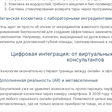
Упаковка из водорослей, грибного мицелия и био-полимеро
Системы стимулирования возврата тары через программы
Веганская косметика с лабораторными ингредиентам
Речь идет не просто об отказе от ингредиентов животного прои
применение биотехнологий для создания эффективных замените
компонентов. Например, коллаген, выращенный на дрожжевых к
пигменты для долговечной губной помады, синтезированные в л
Цифровая интеграция: от виртуальны
консультантов
Технологии окончательно стирают границы между онлайн- и офл
Дополненная реальность (AR) и метавселенные
Покупателей уже не удивляет возможность протестировать пар
декоративной косметики через камеру смартфона. В 2026 году 
для любого серьезного онлайн-ритейлера. Появляются целые ви
метавселенных, где не только можно приобрести товар, но и по