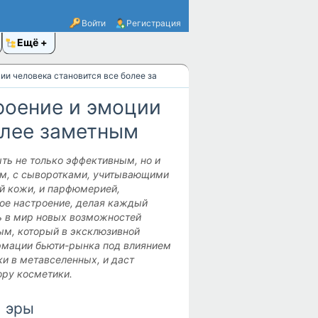
Войти
Регистрация
Ещё
ии человека становится все более заметным
роение и эмоции
олее заметным
ть не только эффективным, но и
ым, с сыворотками, учитывающими
й кожи, и парфюмерией,
ое настроение, делая каждый
ь в мир новых возможностей
м, который в эксклюзивной
рмации бьюти-рынка под влиянием
ки в метавселенных, и даст
ору косметики.
й эры