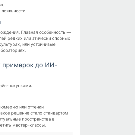
в.
 лояльности.
и
схождения. Главная особенность —
лей редких или этически спорных
ультурах, или устойчивые
абораториях.
х примерок до ИИ-
айн-покупками.
фюмерию или оттенки
такое решение стало стандартом
ртуальные пространства в
сетить мастер-классы.