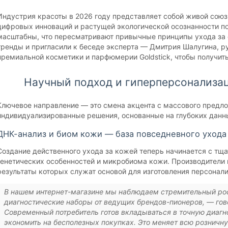
Индустрия красоты в 2026 году представляет собой живой сою
цифровых инноваций и растущей экологической осознанности по
масштабны, что пересматривают привычные принципы ухода за 
тренды и пригласили к беседе эксперта — Дмитрия Шалугина, р
премиальной косметики и парфюмерии Goldstick, чтобы получить
Научный подход и гиперперсонализац
Ключевое направление — это смена акцента с массового предло
индивидуализированные решения, основанные на глубоких данн
ДНК-анализ и биом кожи — база повседневного ухода
Создание действенного ухода за кожей теперь начинается с тщ
генетических особенностей и микробиома кожи. Производители
результаты которых служат основой для изготовления персонали
В нашем интернет-магазине мы наблюдаем стремительный ро
диагностические наборы от ведущих брендов-пионеров, — го
Современный потребитель готов вкладываться в точную диагн
экономить на бесполезных покупках. Это меняет всю розничн