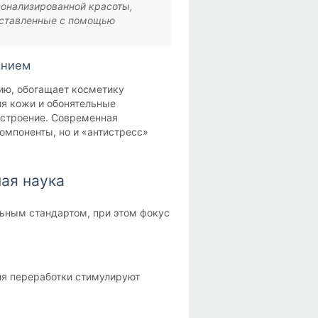
сонализированной красоты,
оставленные с помощью
янием
ию, обогащает косметику
я кожи и обонятельные
астроение. Современная
компоненты, но и «антистресс»
ная наука
льным стандартом, при этом фокус
ля переработки стимулируют