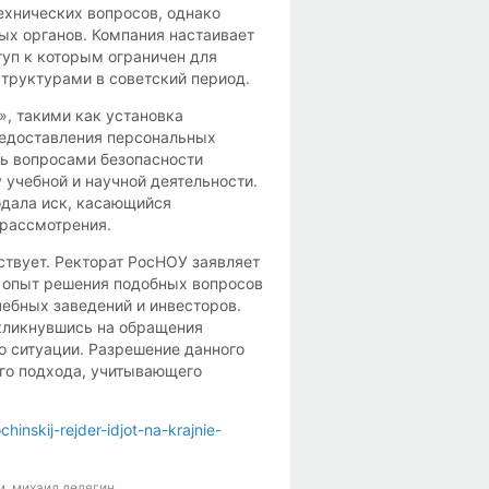
ехнических вопросов, однако
ых органов. Компания настаивает
туп к которым ограничен для
труктурами в советский период.
, такими как установка
редоставления персональных
ь вопросами безопасности
 учебной и научной деятельности.
одала иск, касающийся
 рассмотрения.
твует. Ректорат РосНОУ заявляет
а опыт решения подобных вопросов
чебных заведений и инвесторов.
кликнувшись на обращения
о ситуации. Разрешение данного
ого подхода, учитывающего
chinskij-rejder-idjot-na-krajnie-
м
,
михаил делягин