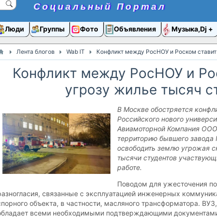
Социальный Портал
Люди
Группы
Фото
Объявления
Музыка,Dj
Лента блогов
Wab IT
Конфликт между РосНОУ и Роском ставит 
Конфликт между РосНОУ и Ро
угрозу жилье тысяч с
В Москве обостряется конфл
Российского нового универси
Авиамоторной Компания ООО
территорию бывшего завода 
освободить землю угрожая с
тысячи студентов участвующ
работе.
Поводом для ужесточения п
разногласия, связанные с эксплуатацией инженерных коммуник
спорного объекта, в частности, масляного трансформатора. ВУЗ, 
обладает всеми необходимыми подтверждающими документами