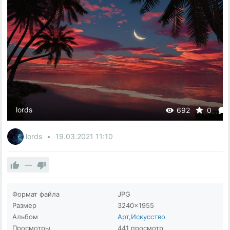
lords
692
0
lords
19.03.2021
11:10
—
Формат файла
JPG
Размер
3240×1955
Альбом
Арт,Искусство
Просмотры
441 просмотр