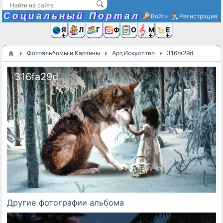
Социальный Портал
Войти
Регистрация
Я и
Люди
Группы
Фото
Объявлени
Музыка,D
Ещё
Фотоальбомы и Картины
Арт,Искусство
316fa29d
316fa29d
Другие фотографии альбома