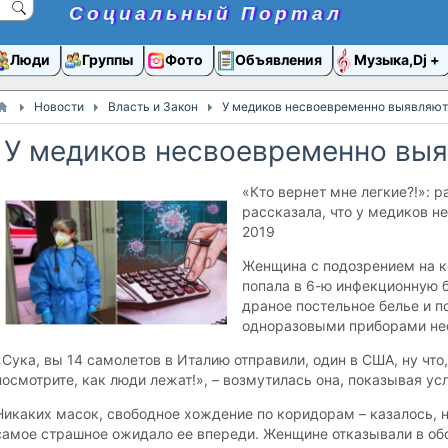
Социальный Портал
Люди
Группы
Фото
Объявления
Музыка,Dj
Новости
Власть и Закон
У медиков несвоевременно выявляют
У медиков несвоевременно выя
«Кто вернет мне легкие?!»: р
рассказала, что у медиков н
2019
Женщина с подозрением на к
попала в 6-ю инфекционную б
драное постельное белье и п
одноразовыми приборами нес
«Сука, вы 14 самолетов в Италию отправили, один в США, ну что
посмотрите, как люди лежат!», – возмутилась она, показывая ус
Никаких масок, свободное хождение по коридорам – казалось, н
самое страшное ожидало ее впереди. Женщине отказывали в об