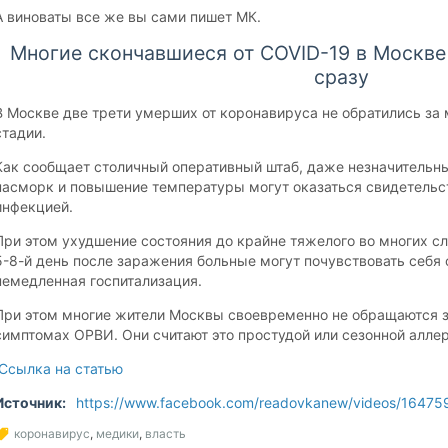
А виноваты все же вы сами пишет МК.
Многие скончавшиеся от COVID-19 в Москве
сразу
В Москве две трети умерших от коронавируса не обратились з
стадии.
Как сообщает столичный оперативный штаб, даже незначительны
насморк и повышение температуры могут оказаться свидетельс
инфекцией.
При этом ухудшение состояния до крайне тяжелого во многих сл
5-8-й день после заражения больные могут почувствовать себя о
немедленная госпитализация.
При этом многие жители Москвы своевременно не обращаются 
симптомах ОРВИ. Они считают это простудой или сезонной аллер
Ссылка на статью
Источник:
https://www.facebook.com/readovkanew/videos/1647
коронавирус
,
медики
,
власть