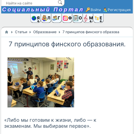
Социальный Портал
Войти
Регистрация
Я и
Люди
Группы
Фото
Объявлени
Музыка,D
Ещё
Статьи
Образование
7 принципов финского образования.
7 принципов финского образования.
«Либо мы готовим к жизни, либо — к
экзаменам. Мы выбираем первое».