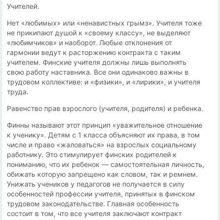
Учителей.
Нет «любимых» или «ненавистных грымз». Учителя тоже
не прикипают душой к «своему классу», не выделяют
«любимчиков» и наоборот. Любые отклонения от
гармонии ведут к расторжению контракта с таким
учителем. Финские учителя должны лишь выполнять
свою работу наставника. Все они одинаково важны в
трудовом коллективе: и «физики», и «лирики», и учителя
труда.
Равенство прав взрослого (учителя, родителя) и ребенка.
Финны называют этот принцип «уважительное отношение
к ученику». Детям с 1 класса объясняют их права, в том
числе и право «жаловаться» на взрослых социальному
работнику. Это стимулирует финских родителей к
пониманию, что их ребенок — самостоятельная личность,
обижать которую запрещено как словом, так и ремнем.
Унижать учеников у педагогов не получается в силу
особенностей профессии учителя, принятых в финском
трудовом законодательстве. Главная особенность
состоит в том, что все учителя заключают контракт