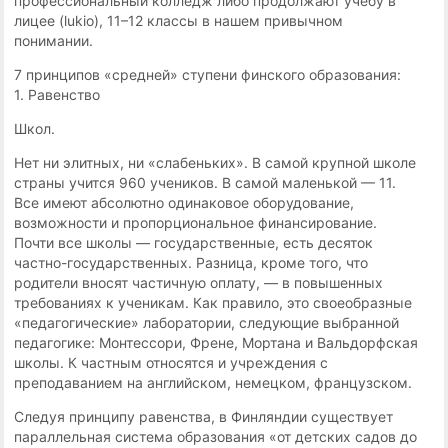
профессиональный колледж либо продолжают учебу в
лицее (lukio), 11–12 классы в нашем привычном
понимании.
7 принципов «средней» ступени финского образования:
1. Равенство
Школ.
Нет ни элитных, ни «слабеньких». В самой крупной школе
страны учится 960 учеников. В самой маленькой — 11.
Все имеют абсолютно одинаковое оборудование,
возможности и пропорциональное финансирование.
Почти все школы — государственные, есть десяток
частно-государственных. Разница, кроме того, что
родители вносят частичную оплату, — в повышенных
требованиях к ученикам. Как правило, это своеобразные
«педагогические» лаборатории, следующие выбранной
педагогике: Монтессори, Френе, Мортана и Вальдорфская
школы. К частным относятся и учреждения с
преподаванием на английском, немецком, французском.
Следуя принципу равенства, в Финляндии существует
параллельная система образования «от детских садов до