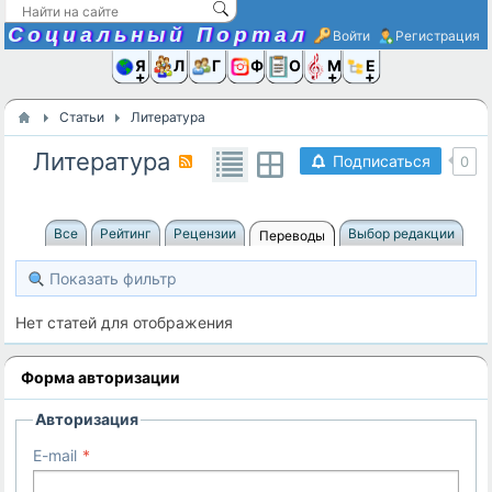
Социальный Портал
Войти
Регистрация
Я и
Люди
Группы
Фото
Объявлени
Музыка,D
Ещё
Статьи
Литература
Литература
Подписаться
0
Все
Рейтинг
Рецензии
Выбор редакции
Переводы
Показать фильтр
Нет статей для отображения
Форма авторизации
Авторизация
E-mail