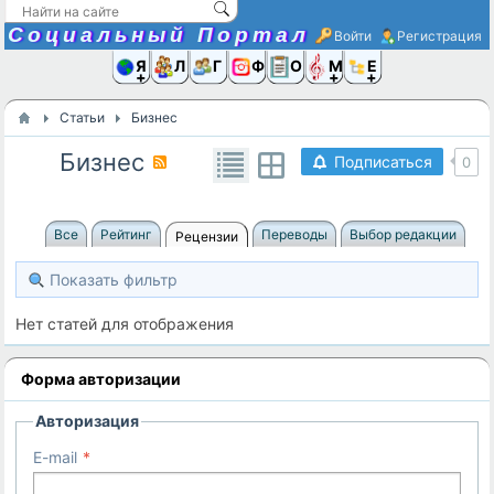
Социальный Портал
Войти
Регистрация
Я и
Люди
Группы
Фото
Объявлени
Музыка,D
Ещё
Статьи
Бизнес
Бизнес
Подписаться
0
Все
Рейтинг
Переводы
Выбор редакции
Рецензии
Показать фильтр
Нет статей для отображения
Форма авторизации
Авторизация
E-mail