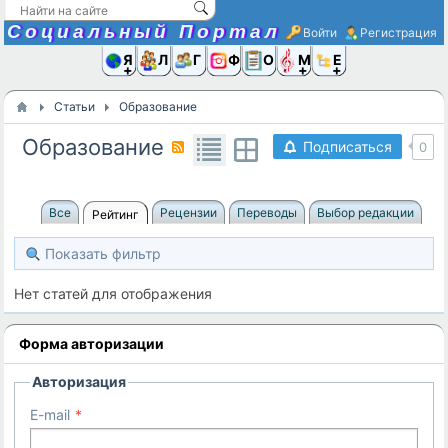
Социальный Портал
Войти
Регистрация
Я и
Люди
Группы
Фото
Объявлени
Музыка,D
Ещё
Статьи
Образование
Образование
Подписаться
0
Все
Рецензии
Переводы
Выбор редакции
Рейтинг
Показать фильтр
Нет статей для отображения
Форма авторизации
Авторизация
E-mail