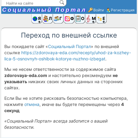
Социальный Портал
Войти
Регистрация
Я и
Люди
Группы
Фото
Объявлени
Музыка,D
Ещё
Переход по внешней ссылке
Вы покидаете сайт «
Социальный Портал
» по внешней
ссылке
https://zdorovaya-eda.com/recepty/uhod-za-kozhey-
lica-5-osnovnyh-oshibok-kotorye-nuzhno-izbegat
.
Мы не несем ответственности за содержимое сайта
zdorovaya-eda.com
и настоятельно рекомендуем
не
указывать
никаких своих личных данных на сторонних
сайтах.
Если Вы не хотите рисковать безопасностью компьютера,
нажмите
отмена
, иначе вы будете перемещены через
4
секунд
«Социальный Портал» всегда заботится о вашей
безопасности.