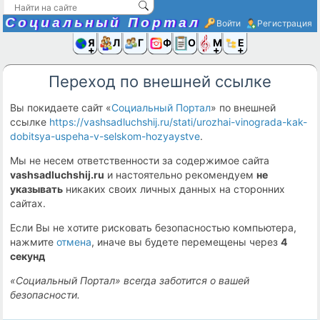
Социальный Портал
Войти
Регистрация
Я и
Люди
Группы
Фото
Объявлени
Музыка,D
Ещё
Переход по внешней ссылке
Вы покидаете сайт «
Социальный Портал
» по внешней
ссылке
https://vashsadluchshij.ru/stati/urozhai-vinograda-kak-
dobitsya-uspeha-v-selskom-hozyaystve
.
Мы не несем ответственности за содержимое сайта
vashsadluchshij.ru
и настоятельно рекомендуем
не
указывать
никаких своих личных данных на сторонних
сайтах.
Если Вы не хотите рисковать безопасностью компьютера,
нажмите
отмена
, иначе вы будете перемещены через
4
секунд
«Социальный Портал» всегда заботится о вашей
безопасности.