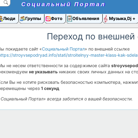
Социальный Портал
Люди
Группы
Фото
Объявления
Музыка,Dj
Переход по внешней
Вы покидаете сайт «
Социальный Портал
» по внешней ссылке
https://stroyvsepodryad.info/stati/stroitelnyy-master-klass-kak-sde
Мы не несем ответственности за содержимое сайта
stroyvsepod
рекомендуем
не указывать
никаких своих личных данных на сто
Если Вы не хотите рисковать безопасностью компьютера, нажм
перемещены через
1
секунд
«Социальный Портал» всегда заботится о вашей безопасности.