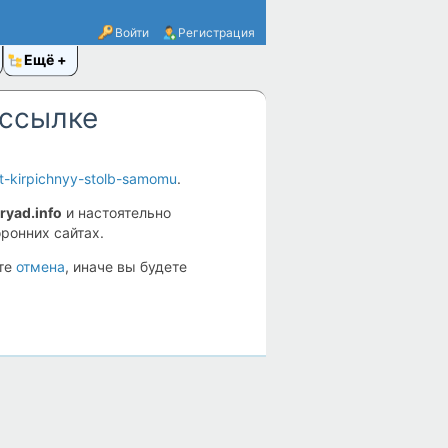
Войти
Регистрация
Ещё
 ссылке
lat-kirpichnyy-stolb-samomu
.
ryad.info
и настоятельно
ронних сайтах.
ите
отмена
, иначе вы будете