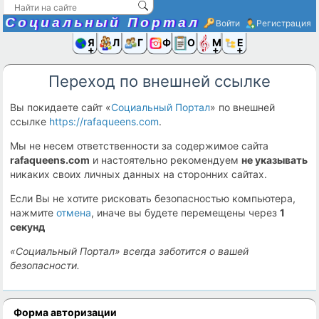
Социальный Портал
Войти
Регистрация
Я и
Люди
Группы
Фото
Объявлени
Музыка,D
Ещё
Переход по внешней ссылке
Вы покидаете сайт «
Социальный Портал
» по внешней
ссылке
https://rafaqueens.com
.
Мы не несем ответственности за содержимое сайта
rafaqueens.com
и настоятельно рекомендуем
не указывать
никаких своих личных данных на сторонних сайтах.
Если Вы не хотите рисковать безопасностью компьютера,
нажмите
отмена
, иначе вы будете перемещены через
1
секунд
«Социальный Портал» всегда заботится о вашей
безопасности.
Форма авторизации