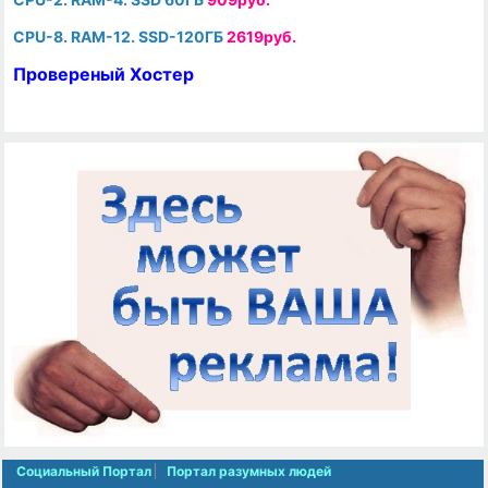
CPU-8. RAM-12. SSD-120ГБ
2619руб.
Провереный Хостер
Социальный Портал
Портал разумных людей