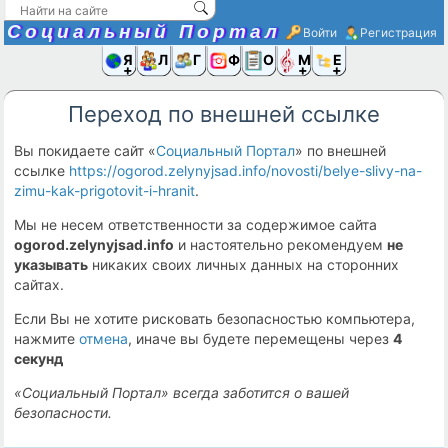
Социальный Портал
Войти
Регистрация
Я и
Люди
Группы
Фото
Объявлени
Музыка,D
Ещё
Переход по внешней ссылке
Вы покидаете сайт «
Социальный Портал
» по внешней
ссылке
https://ogorod.zelynyjsad.info/novosti/belye-slivy-na-
zimu-kak-prigotovit-i-hranit
.
Мы не несем ответственности за содержимое сайта
ogorod.zelynyjsad.info
и настоятельно рекомендуем
не
указывать
никаких своих личных данных на сторонних
сайтах.
Если Вы не хотите рисковать безопасностью компьютера,
нажмите
отмена
, иначе вы будете перемещены через
4
секунд
«Социальный Портал» всегда заботится о вашей
безопасности.