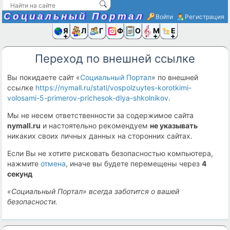
Социальный Портал
Войти
Регистрация
Я и
Люди
Группы
Фото
Объявлени
Музыка,D
Ещё
Переход по внешней ссылке
Вы покидаете сайт «
Социальный Портал
» по внешней
ссылке
https://nymall.ru/stati/vospolzuytes-korotkimi-
volosami-5-primerov-prichesok-dlya-shkolnikov
.
Мы не несем ответственности за содержимое сайта
nymall.ru
и настоятельно рекомендуем
не указывать
никаких своих личных данных на сторонних сайтах.
Если Вы не хотите рисковать безопасностью компьютера,
нажмите
отмена
, иначе вы будете перемещены через
4
секунд
«Социальный Портал» всегда заботится о вашей
безопасности.