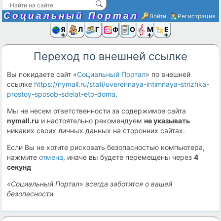
Социальный Портал
Войти
Регистрация
Я и
Люди
Группы
Фото
Объявлени
Музыка,D
Ещё
Переход по внешней ссылке
Вы покидаете сайт «
Социальный Портал
» по внешней
ссылке
https://nymall.ru/stati/uverennaya-intimnaya-strizhka-
prostoy-sposob-sdelat-eto-doma
.
Мы не несем ответственности за содержимое сайта
nymall.ru
и настоятельно рекомендуем
не указывать
никаких своих личных данных на сторонних сайтах.
Если Вы не хотите рисковать безопасностью компьютера,
нажмите
отмена
, иначе вы будете перемещены через
3
секунд
«Социальный Портал» всегда заботится о вашей
безопасности.