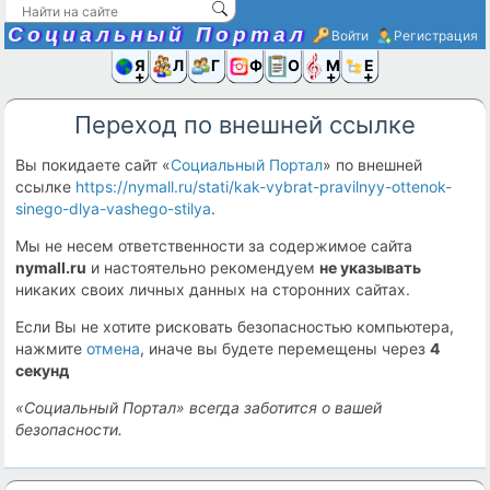
Социальный Портал
Войти
Регистрация
Я и
Люди
Группы
Фото
Объявлени
Музыка,D
Ещё
Переход по внешней ссылке
Вы покидаете сайт «
Социальный Портал
» по внешней
ссылке
https://nymall.ru/stati/kak-vybrat-pravilnyy-ottenok-
sinego-dlya-vashego-stilya
.
Мы не несем ответственности за содержимое сайта
nymall.ru
и настоятельно рекомендуем
не указывать
никаких своих личных данных на сторонних сайтах.
Если Вы не хотите рисковать безопасностью компьютера,
нажмите
отмена
, иначе вы будете перемещены через
4
секунд
«Социальный Портал» всегда заботится о вашей
безопасности.