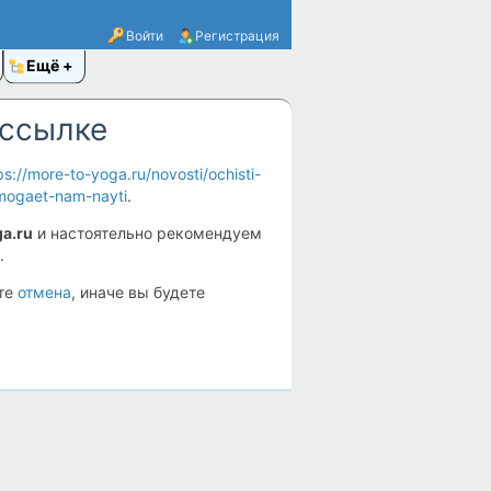
Войти
Регистрация
Ещё
 ссылке
ps://more-to-yoga.ru/novosti/ochisti-
mogaet-nam-nayti
.
a.ru
и настоятельно рекомендуем
.
ите
отмена
, иначе вы будете