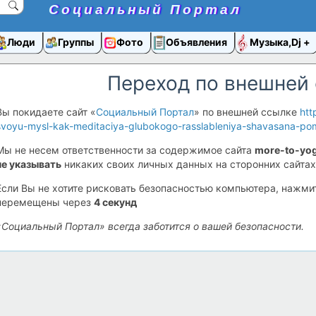
Социальный Портал
Люди
Группы
Фото
Объявления
Музыка,Dj
Переход по внешней
Вы покидаете сайт «
Социальный Портал
» по внешней ссылке
htt
svoyu-mysl-kak-meditaciya-glubokogo-rasslableniya-shavasana-po
Мы не несем ответственности за содержимое сайта
more-to-yog
не указывать
никаких своих личных данных на сторонних сайтах
Если Вы не хотите рисковать безопасностью компьютера, нажм
перемещены через
4
секунд
«Социальный Портал» всегда заботится о вашей безопасности.